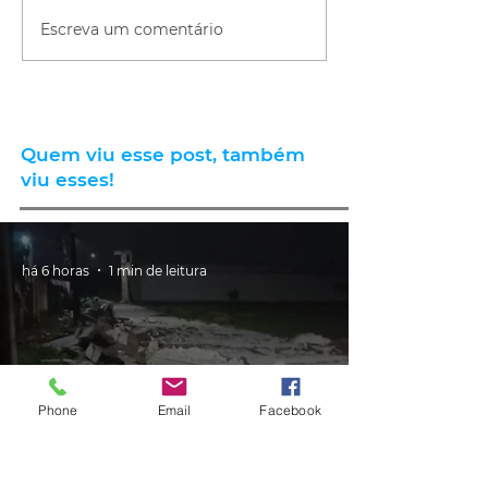
Escreva um comentário
Quem viu esse post, também
viu esses!
há 6 horas
1 min de leitura
Phone
Email
Facebook
CLIMA