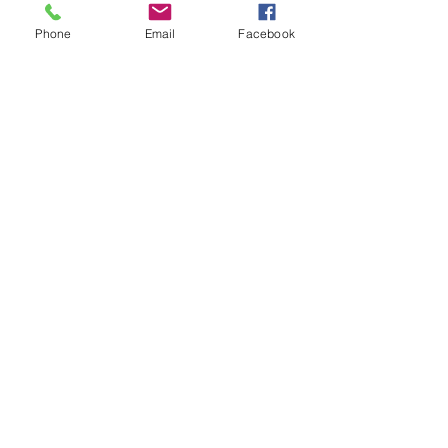
tempestades e vendavais
Phone
Email
Facebook
há 5 horas
1 min de leitura
AGRO
13º Seminário de Agricultura tem
o clima como um dos temas
há 5 horas
1 min de leitura