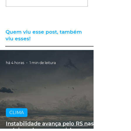
Quem viu esse post, também
viu esses!
há 4 horas
1 min de leitura
CLIMA
Instabilidade avança pelo RS nas
próximas horas com ciclone,