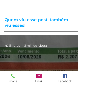
Quem viu esse post, também
viu esses!
há 5 horas
2 min de leitura
Phone
Email
Facebook
GERAL
Consumidores relatam aumento
de quase 300% na energia elétrica
e contas de até R$ 2 mil no RS: