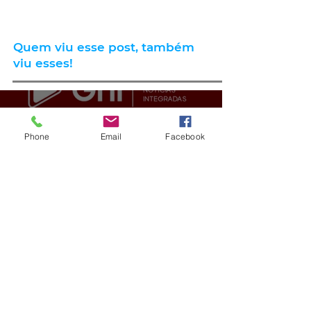
Quem viu esse post, também
viu esses!
há 20 horas
2 min de leitura
Phone
Email
Facebook
GERAL
VÍDEO: ex-vereador do RS é
condenado por racismo após
pedir 'trabalho de gente branca'