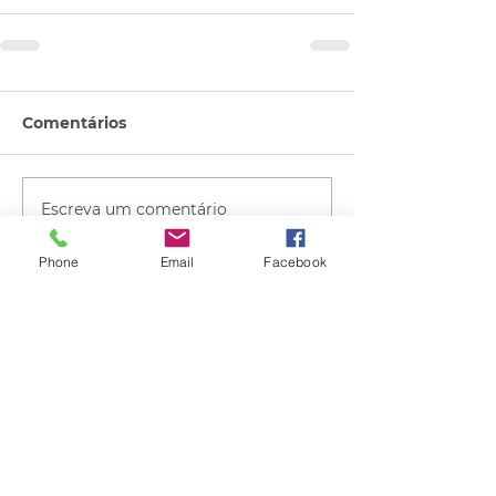
Comentários
Escreva um comentário
Phone
Email
Facebook
Quem viu esse post, também
viu esses!
há 15 horas
1 min de leitura