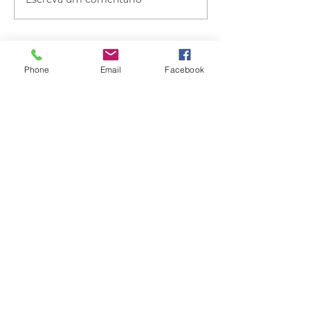
Phone
Email
Facebook
Quem viu esse post, também
viu esses!
há 16 horas
2 min de leitura
GERAL
Consumidores relatam aumento