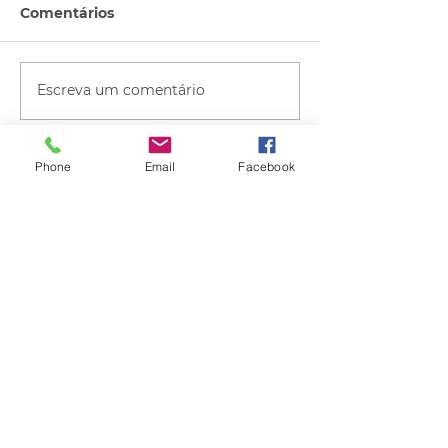
Comentários
Escreva um comentário
Phone
Email
Facebook
Quem viu esse post, também
viu esses!
há 11 horas
2 min de leitura