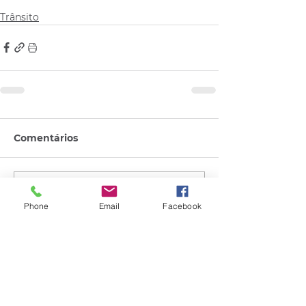
Trânsito
Comentários
Escreva um comentário
Phone
Email
Facebook
Quem viu esse post, também
viu esses!