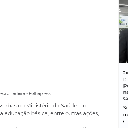
3 d
De
P
n
Pedro Ladeira - Folhapress
C
verbas do Ministério da Saúde e de 
Su
a educação básica, entre outras ações, 
ma
Co