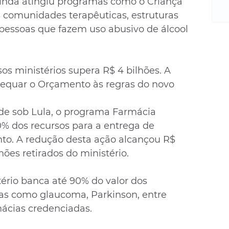
m
ainda atingiu programas como o Criança 
re
s comunidades terapêuticas, estruturas 
ne
pessoas que fazem uso abusivo de álcool 
Sa
de
E
sos ministérios supera R$ 4 bilhões. A 
na
equar o Orçamento às regras do novo 
D
na
da
e sob Lula, o programa Farmácia 
em
% dos recursos para a entrega de 
p
o. A redução desta ação alcançou R$ 
ões retirados do ministério.
ério banca até 90% do valor dos 
s como glaucoma, Parkinson, entre 
ácias credenciadas.