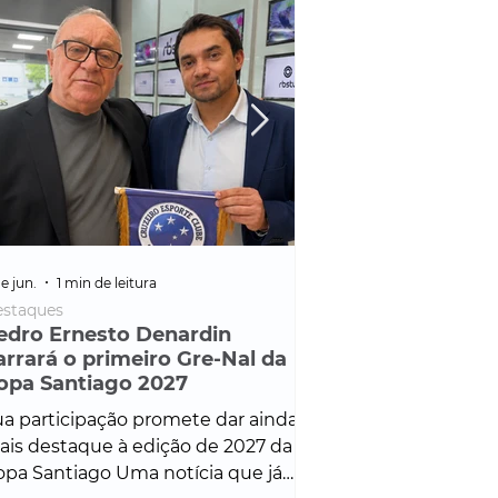
e jun.
1 min de leitura
25 de fev.
1 min de leitura
staques
Policial
edro Ernesto Denardin
Veículo de mais d
arrará o primeiro Gre-Nal da
é apreendido em
opa Santiago 2027
em ação ligada à
Francisco de Assi
a participação promete dar ainda
Veículo de luxo foi 
is destaque à edição de 2027 da
durante desdobram
pa Santiago Uma notícia que já
Operação Consortium