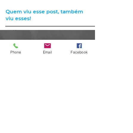
Quem viu esse post, também
viu esses!
há 18 horas
2 min de leitura
Phone
Email
Facebook
GERAL
Consumidores relatam aumento
de quase 300% na energia elétrica
e contas de até R$ 2 mil no RS:
'Um absurdo'