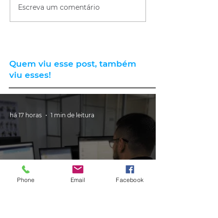
Escreva um comentário
Quem viu esse post, também
viu esses!
há 17 horas
1 min de leitura
Phone
Email
Facebook
GERAL
PRF cria canal de atendimento via