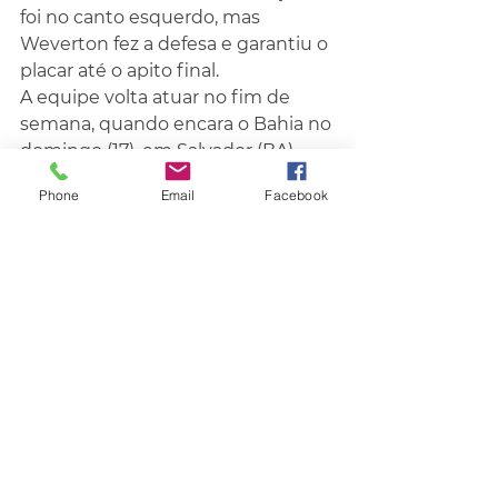
foi no canto esquerdo, mas 
Weverton fez a defesa e garantiu o 
placar até o apito final.
A equipe volta atuar no fim de 
semana, quando encara o Bahia no 
domingo (17), em Salvador (BA).
Fonte- O Sul
Phone
Email
Facebook
Grêmio
Comentários