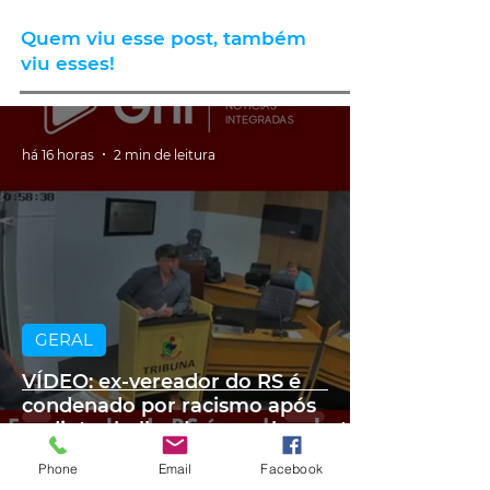
Quem viu esse post, também
viu esses!
há 16 horas
2 min de leitura
GERAL
VÍDEO: ex-vereador do RS é
condenado por racismo após
pedir 'trabalho de gente branca'
em obra
Phone
Email
Facebook