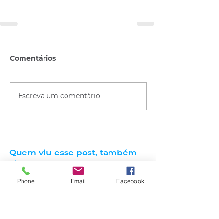
Comentários
Escreva um comentário
Quem viu esse post, também
viu esses!
Phone
Email
Facebook
há 57 minutos
1 min de leitura