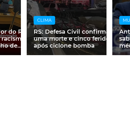
CLIMA
M
dor do RS
RS: Defesa Civil confirma
Ant
 racismo
uma morte e cinco feridos
sab
lho de
após ciclone bomba
méd
m obra
a p
ne