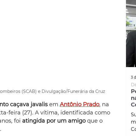
3 d
De
P
e Bombeiros (SCAB) e Divulgação/Funerária da Cruz
n
o caçava javalis
 em 
Antônio Prado
, na 
C
ta-feira (27). A vítima, identificada como 
Su
anos, foi 
atingida por um amigo
 que o 
ma
.
Co