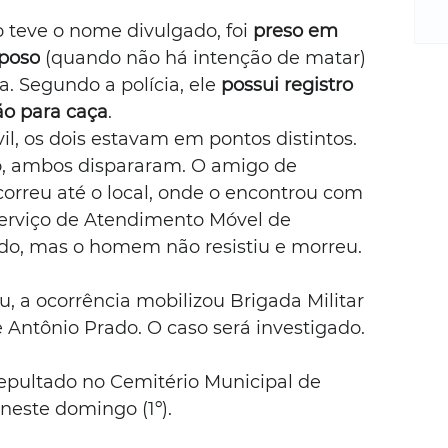
m
re
 teve o nome divulgado, foi 
preso em 
ne
lposo
 (quando não há intenção de matar) 
Sa
a. Segundo a polícia, ele 
possui registro 
de
ão para caça
.
E
il, os dois estavam em pontos distintos. 
na
 ambos dispararam. O amigo de 
D
correu até o local, onde o encontrou com 
na
da
Serviço de Atendimento Móvel de 
em
ado, mas o homem não resistiu e morreu.
p
u, a ocorrência mobilizou Brigada Militar 
 Antônio Prado. O caso será investigado.
sepultado no Cemitério Municipal de 
 neste domingo (1º).