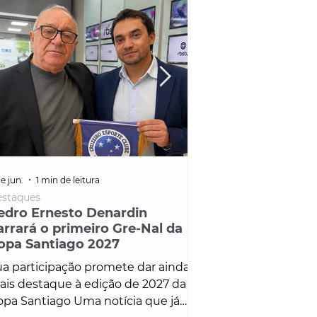
e jun.
1 min de leitura
25 de fev.
1 min de leitura
staques
Policial
edro Ernesto Denardin
Veículo de mais d
arrará o primeiro Gre-Nal da
é apreendido em
opa Santiago 2027
em ação ligada à
Francisco de Assi
a participação promete dar ainda
Veículo de luxo foi 
is destaque à edição de 2027 da
durante desdobram
pa Santiago Uma notícia que já
Operação Consortium