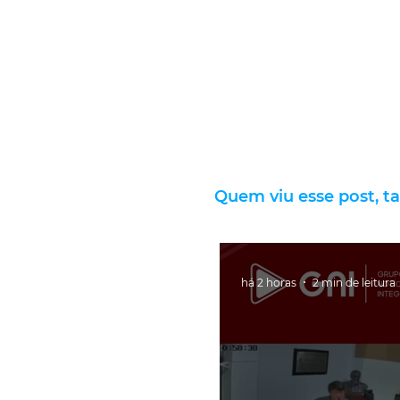
Quem viu esse post, t
há 2 horas
2 min de leitura