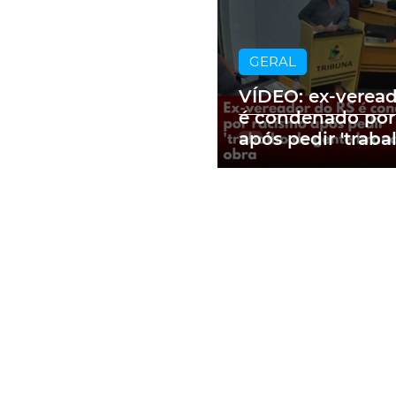
GERAL
VÍDEO: ex-verea
é condenado por
após pedir 'traba
gente branca' e