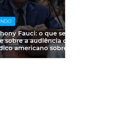
UNDO
hony Fauci: o que se
e sobre a audiência do
ico americano sobre
andemia e as fake
ws