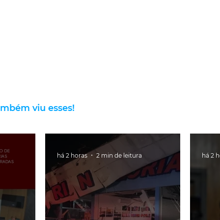
ambém viu esses!
há 2 horas
2 min de leitura
há 2 