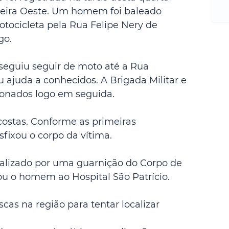
m
onteira Oeste. Um homem foi baleado 
re
ocicleta pela Rua Felipe Nery de 
ne
Sa
go.
de
E
seguiu seguir de moto até a Rua 
na
 ajuda a conhecidos. A Brigada Militar e 
D
ionados logo em seguida.
na
da
ostas. Conforme as primeiras 
em
sfixou o corpo da vítima.
p
realizado por uma guarnição do Corpo de 
 o homem ao Hospital São Patrício.
scas na região para tentar localizar 