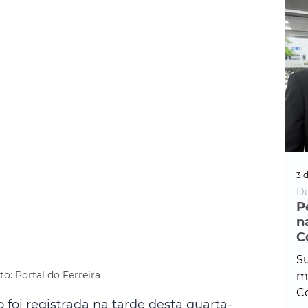
3 d
De
P
n
C
Su
to: Portal do Ferreira
ma
Co
foi registrada na tarde desta quarta-