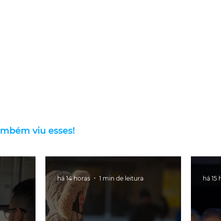
ambém viu esses!
há 14 horas
1 min de leitura
há 15 