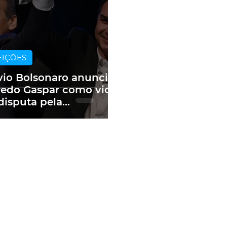
EIÇÕES
vio Bolsonaro anuncia
redo Gaspar como vice
disputa pela
sidência