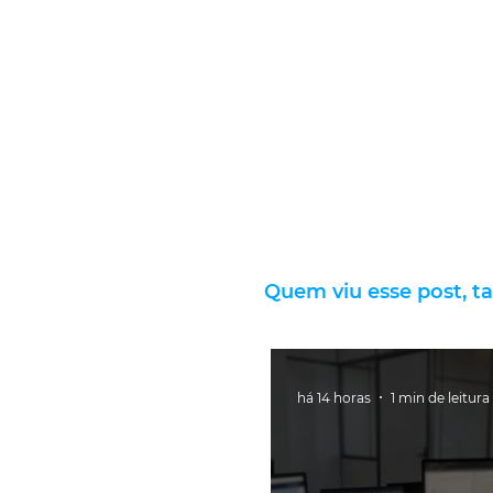
Quem viu esse post, t
há 14 horas
1 min de leitura