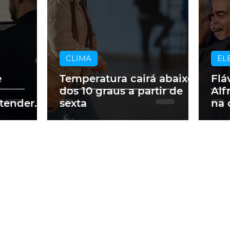
CLIMA
EL
e
Temperatura cairá abaixo
Flá
dos 10 graus a partir de
Alf
tender
sexta
na 
ados no
pre