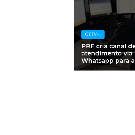
GERAL
PRF cria canal d
atendimento via
Whatsapp para a
motoristas mult
RS