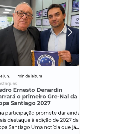
e jun.
1 min de leitura
25 de fev.
1 min de leitura
staques
Policial
edro Ernesto Denardin
Veículo de mais d
arrará o primeiro Gre-Nal da
é apreendido em
opa Santiago 2027
em ação ligada à
Francisco de Assi
a participação promete dar ainda
Veículo de luxo foi 
is destaque à edição de 2027 da
durante desdobram
pa Santiago Uma notícia que já
Operação Consortium