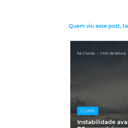
Quem viu esse post, t
há 2 horas
1 min de leitura
CLIMA
Instabilidade av