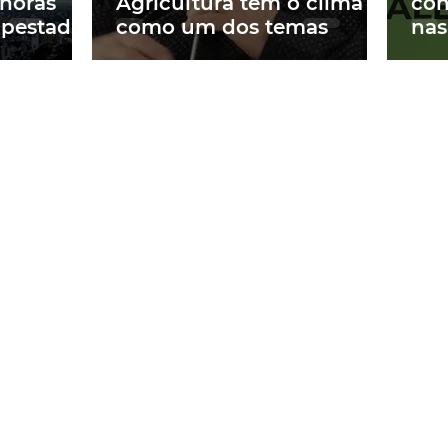
 horas
Agricultura tem o clima
con
mpestades
como um dos temas
nas
Cor