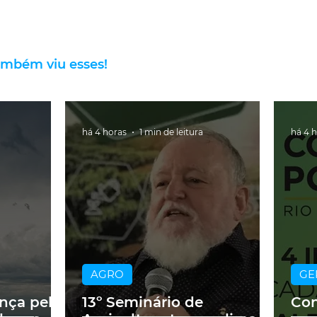
ambém viu esses!
há 4 horas
1 min de leitura
há 4 
AGRO
GE
ança pelo
13º Seminário de
Con