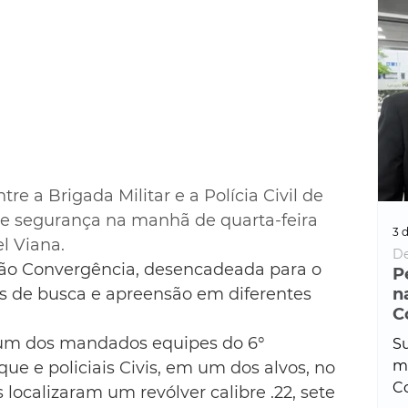
e a Brigada Militar e a Polícia Civil de 
de segurança na manhã de quarta-feira 
3 d
l Viana.
De
ção Convergência, desencadeada para o 
P
de busca e apreensão em diferentes 
n
C
um dos mandados equipes do 6° 
Su
ma
ue e policiais Civis, em um dos alvos, no 
Co
s localizaram um revólver calibre .22, sete 