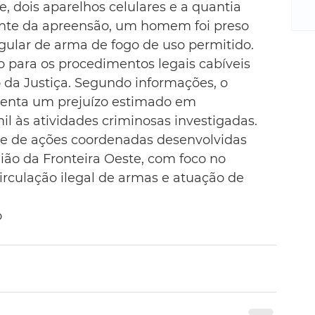
m
 dois aparelhos celulares e a quantia 
re
ante da apreensão, um homem foi preso 
ne
egular de arma de fogo de uso permitido.
Sa
 para os procedimentos legais cabíveis 
de
da Justiça. Segundo informações, o 
E
senta um prejuízo estimado em 
na
D
 às atividades criminosas investigadas.
na
ie de ações coordenadas desenvolvidas 
da
gião da Fronteira Oeste, com foco no 
em
irculação ilegal de armas e atuação de 
p
o