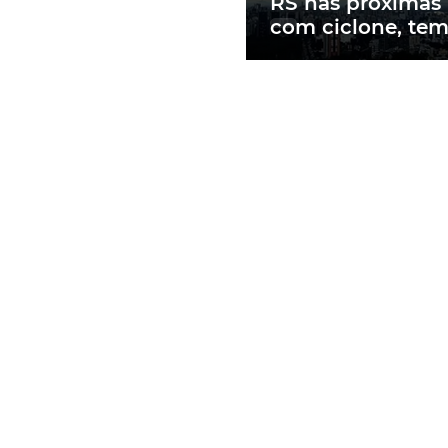
RS nas próximas
com ciclone, te
e vendavais