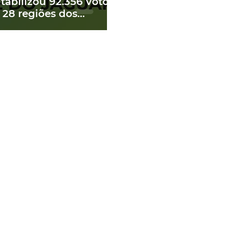
tabilizou 92.356 votos
 28 regiões dos
edes