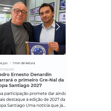
e jun.
1 min de leitura
25 de fev.
1 min de leitura
staques
Policial
edro Ernesto Denardin
Veículo de mais d
arrará o primeiro Gre-Nal da
é apreendido em
opa Santiago 2027
em ação ligada à
Francisco de Assi
a participação promete dar ainda
Veículo de luxo foi 
is destaque à edição de 2027 da
durante desdobram
pa Santiago Uma notícia que já
Operação Consortium