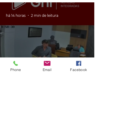
há 14 horas
2 min de leitura
GERAL
Phone
Email
Facebook
VÍDEO: ex-vereador do RS é
condenado por racismo após
pedir 'trabalho de gente branca'
em obra
há 14 horas
2 min de leitura