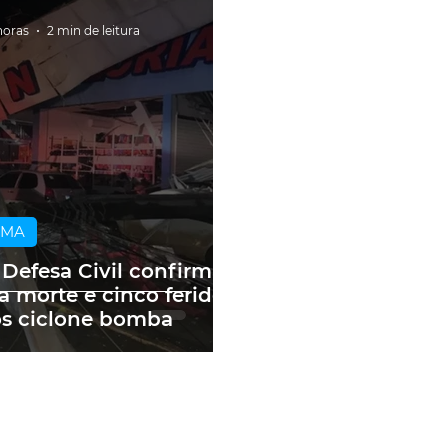
horas
2 min de leitura
IMA
 Defesa Civil confirma
 morte e cinco feridos
s ciclone bomba