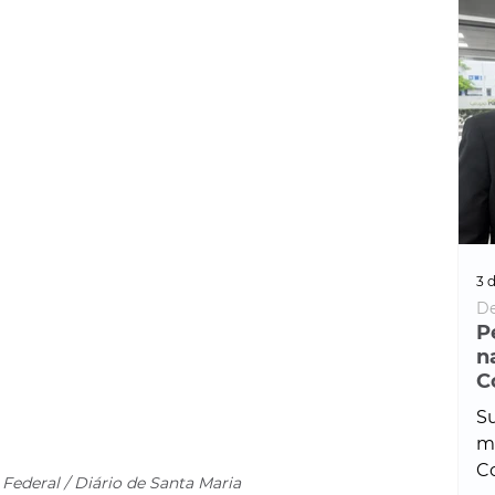
3 d
De
P
n
C
Su
ma
Co
 Federal / Diário de Santa Maria