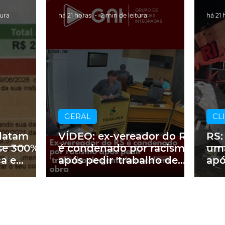
tura
há 21 horas
2 min de leitura
há 21 
GERAL
CL
latam
VÍDEO: ex-vereador do RS
RS:
se 300%
é condenado por racismo
uma
ca e
após pedir 'trabalho de
apó
 2 mil no
gente branca' em obra