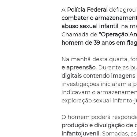
A 
Polícia Federal
 deflagrou
combater o armazenamento
abuso sexual infantil
, na m
Chamada de 
“Operação A
homem de 39 anos em flag
Na manhã desta quarta, fo
e apreensão.
 Durante as b
digitais contendo imagens d
investigações iniciaram a 
indicavam o armazenamento
exploração sexual infanto-j
O homem poderá responder
produção e divulgação de 
infantojuvenil. 
Somadas, as