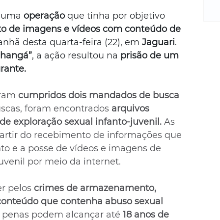
m
re
 uma 
operação 
que tinha por objetivo 
ne
 de imagens e vídeos com conteúdo de 
Sa
anhã desta quarta-feira (22), em 
Jaguari
. 
de
nhangá”
, a ação resultou na 
prisão de um 
E
rante.
na
D
ram 
cumpridos dois mandados de busca 
na
da
uscas, foram encontrados 
arquivos 
em
e exploração sexual infanto-juvenil. 
As 
p
partir do recebimento de informações que 
 e a posse de vídeos e imagens de 
uvenil por meio da internet.
 pelos 
crimes de armazenamento, 
conteúdo que contenha abuso sexual 
 penas podem alcançar até 
18 anos de 