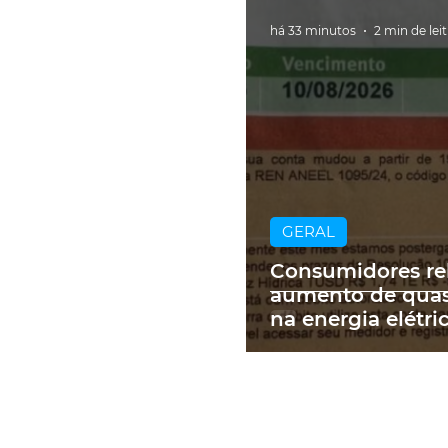
há 33 minutos
2 min de lei
GERAL
Consumidores re
aumento de qua
na energia elétri
contas de até R$
RS: 'Um absurdo'