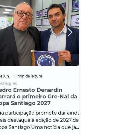
e jun.
1 min de leitura
25 de fev.
1 min de leitura
staques
Policial
edro Ernesto Denardin
Veículo de mais d
arrará o primeiro Gre-Nal da
é apreendido em
opa Santiago 2027
em ação ligada à
Francisco de Assi
a participação promete dar ainda
Veículo de luxo foi 
is destaque à edição de 2027 da
durante desdobram
pa Santiago Uma notícia que já
Operação Consortium