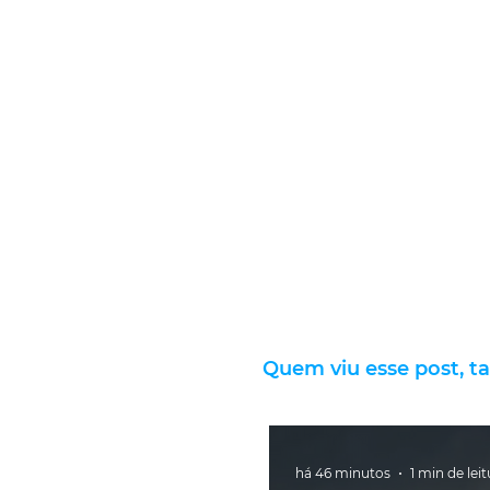
Quem viu esse post, t
há 46 minutos
1 min de lei