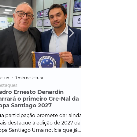
e jun.
1 min de leitura
25 de fev.
1 min de leitura
staques
Policial
edro Ernesto Denardin
Veículo de mais d
arrará o primeiro Gre-Nal da
é apreendido em
opa Santiago 2027
em ação ligada à
Francisco de Assi
a participação promete dar ainda
Veículo de luxo foi 
is destaque à edição de 2027 da
durante desdobram
pa Santiago Uma notícia que já
Operação Consortium