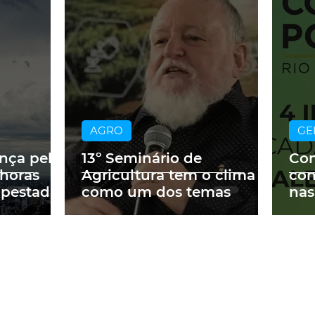
AGRO
GE
ança pelo
13º Seminário de
Con
 horas
Agricultura tem o clima
con
mpestades
como um dos temas
nas
Cor