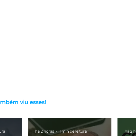
ambém viu esses!
tura
há 2 horas
1 min de leitura
há 2 