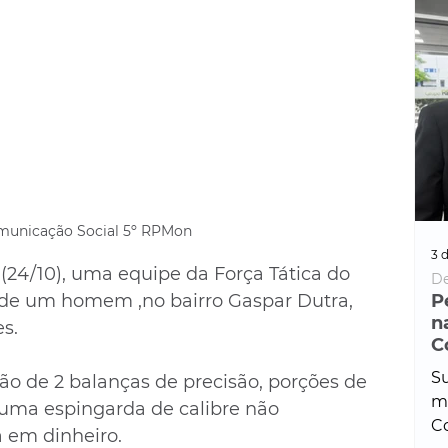
municação Social 5º RPMon
3 d
 (24/10), uma equipe da Força Tática do 
De
 de um homem ,no bairro Gaspar Dutra, 
P
n
s.
C
Su
ão de 2 balanças de precisão, porções de 
ma
uma espingarda de calibre não 
Co
a em dinheiro. 