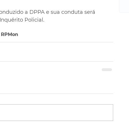
m
re
conduzido a DPPA e sua conduta será 
ne
nquérito Policial.
Sa
de
º RPMon
E
na
D
na
da
em
p