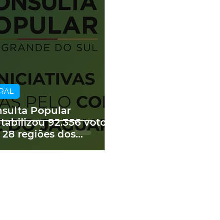
RAL
sulta Popular
tabilizou 92.356 votos
 28 regiões dos
edes