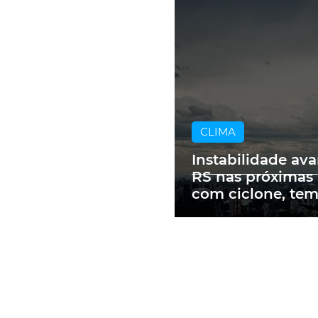
CLIMA
Instabilidade av
RS nas próximas
com ciclone, te
e vendavais