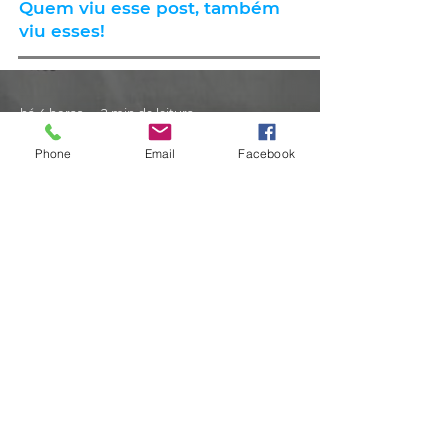
Quem viu esse post, também
viu esses!
há 4 horas
2 min de leitura
Phone
Email
Facebook
GERAL
Consumidores relatam aumento
de quase 300% na energia elétrica
e contas de até R$ 2 mil no RS:
'Um absurdo'
há 1 dia
2 min de leitura