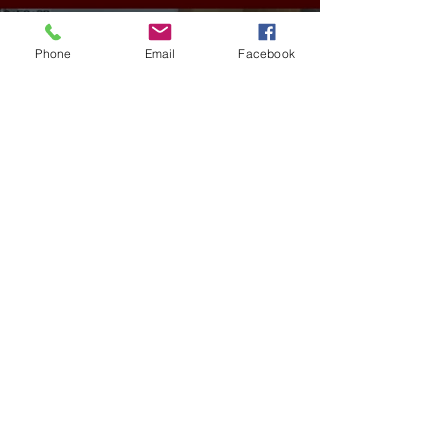
Phone
Email
Facebook
GERAL
VÍDEO: ex-vereador do RS é
condenado por racismo após
pedir 'trabalho de gente branca'
em obra
há 8 horas
2 min de leitura