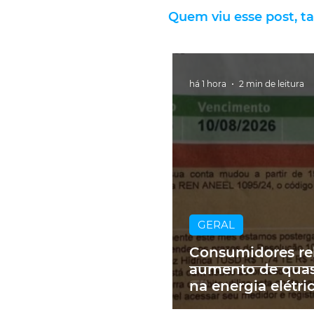
Quem viu esse post, t
há 1 hora
2 min de leitura
GERAL
Consumidores re
aumento de qua
na energia elétri
contas de até R$