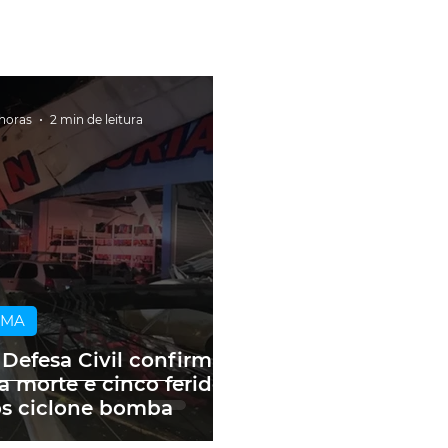
 horas
2 min de leitura
IMA
 Defesa Civil confirma
 morte e cinco feridos
s ciclone bomba