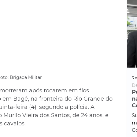
oto: Brigada Militar
3 d
De
morreram após tocarem em fios 
P
 em Bagé, na fronteira do Rio Grande do 
n
C
nta-feira (4), segundo a polícia. A 
 Murilo Vieira dos Santos, de 24 anos, e 
Su
ma
 cavalos.
Co