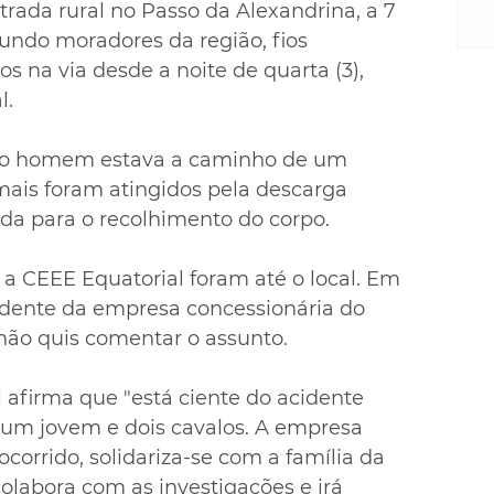
m
rada rural no Passo da Alexandrina, a 7 
re
ndo moradores da região, fios 
ne
 na via desde a noite de quarta (3), 
Sa
l.
de
E
, o homem estava a caminho de um 
na
D
mais foram atingidos pela descarga 
na
nada para o recolhimento do corpo.
da
em
 a CEEE Equatorial foram até o local. Em 
p
sidente da empresa concessionária do 
 não quis comentar o assunto.
 afirma que "está ciente do acidente 
 um jovem e dois cavalos. A empresa 
orrido, solidariza-se com a família da 
olabora com as investigações e irá 