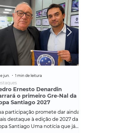
e jun.
1 min de leitura
25 de fev.
1 min de leitura
staques
Policial
edro Ernesto Denardin
Veículo de mais d
arrará o primeiro Gre-Nal da
é apreendido em
opa Santiago 2027
em ação ligada à
Francisco de Assi
a participação promete dar ainda
Veículo de luxo foi 
is destaque à edição de 2027 da
durante desdobram
pa Santiago Uma notícia que já
Operação Consortium