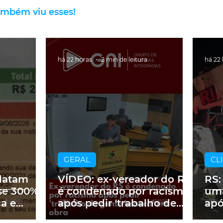
ambém viu esses!
há 22 horas
2 min de leitura
há 22
GERAL
CL
latam
VÍDEO: ex-vereador do RS
RS:
se 300%
é condenado por racismo
uma
ca e
após pedir 'trabalho de
apó
 2 mil no
gente branca' em obra