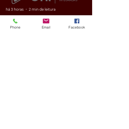
há 3 horas
2 min de leitura
Phone
Email
Facebook
GERAL
VÍDEO: ex-vereador do RS é
condenado por racismo após
pedir 'trabalho de gente branca'
em obra
há 3 horas
2 min de leitura