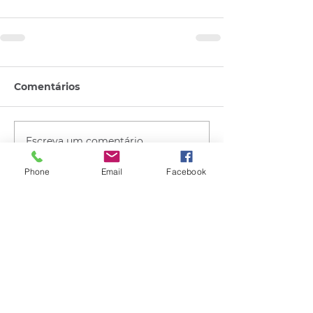
Comentários
Escreva um comentário
Phone
Email
Facebook
Quem viu esse post, também
viu esses!
há 19 horas
2 min de leitura