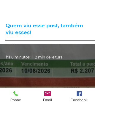
Quem viu esse post, também
viu esses!
há 8 minutos
2 min de leitura
Phone
Email
Facebook
GERAL
Consumidores relatam aumento
de quase 300% na energia elétrica
e contas de até R$ 2 mil no RS: