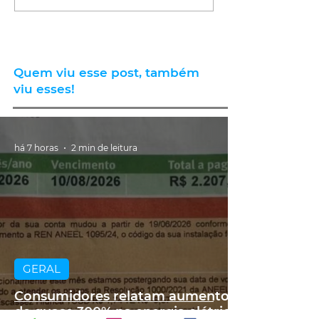
Quem viu esse post, também
viu esses!
há 7 horas
2 min de leitura
GERAL
Consumidores relatam aumento
de quase 300% na energia elétrica