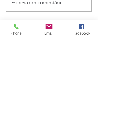
Escreva um comentário
Phone
Email
Facebook
Quem viu esse post, também
viu esses!
há 12 horas
1 min de leitura
GERAL
PRF cria canal de atendimento via