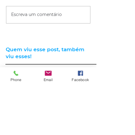
Escreva um comentário
Quem viu esse post, também
viu esses!
Phone
Email
Facebook
há 23 horas
2 min de leitura
GERAL