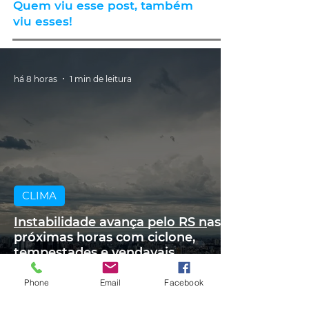
Quem viu esse post, também
viu esses!
há 8 horas
1 min de leitura
CLIMA
Instabilidade avança pelo RS nas
próximas horas com ciclone,
tempestades e vendavais
Phone
Email
Facebook
há 9 horas
1 min de leitura