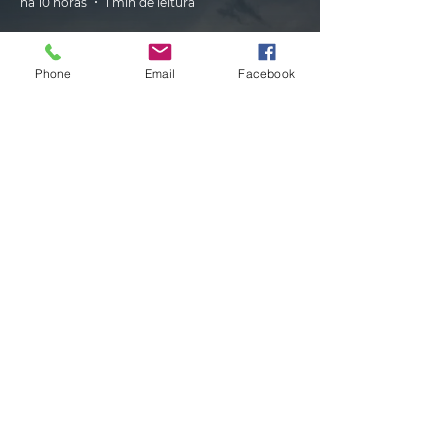
há 10 horas
1 min de leitura
Phone
Email
Facebook
CLIMA
Instabilidade avança pelo RS nas
próximas horas com ciclone,
tempestades e vendavais
há 11 horas
1 min de leitura