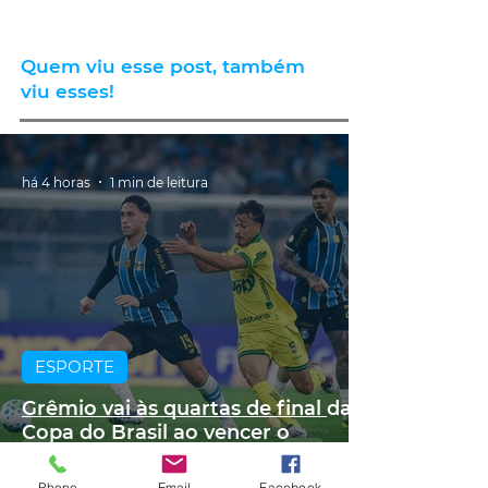
Quem viu esse post, também
viu esses!
há 4 horas
1 min de leitura
ESPORTE
Grêmio vai às quartas de final da
Copa do Brasil ao vencer o
Mirassol por 1 a 0
Phone
Email
Facebook