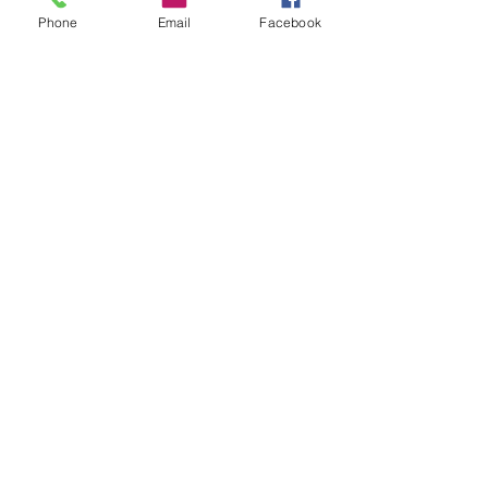
Phone
Email
Facebook
CLIMA
Instabilidade avança pelo RS nas
próximas horas com ciclone,
tempestades e vendavais
há 16 horas
1 min de leitura
AGRO