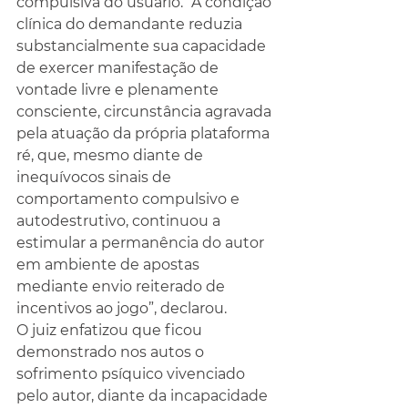
compulsiva do usuário. “A condição 
clínica do demandante reduzia 
substancialmente sua capacidade 
de exercer manifestação de 
vontade livre e plenamente 
consciente, circunstância agravada 
pela atuação da própria plataforma 
ré, que, mesmo diante de 
inequívocos sinais de 
comportamento compulsivo e 
autodestrutivo, continuou a 
estimular a permanência do autor 
em ambiente de apostas 
mediante envio reiterado de 
incentivos ao jogo”, declarou.
O juiz enfatizou que ficou 
demonstrado nos autos o 
sofrimento psíquico vivenciado 
pelo autor, diante da incapacidade 