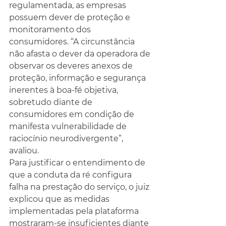
regulamentada, as empresas 
possuem dever de proteção e 
monitoramento dos 
consumidores. “A circunstância 
não afasta o dever da operadora de 
observar os deveres anexos de 
proteção, informação e segurança 
inerentes à boa-fé objetiva, 
sobretudo diante de 
consumidores em condição de 
manifesta vulnerabilidade de 
raciocínio neurodivergente”, 
avaliou.
Para justificar o entendimento de 
que a conduta da ré configura 
falha na prestação do serviço, o juiz 
explicou que as medidas 
implementadas pela plataforma 
mostraram-se insuficientes diante 