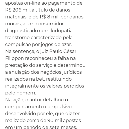
apostas on-line ao pagamento de 
R$ 206 mil, a título de danos 
materiais, e de R$ 8 mil, por danos 
morais, a um consumidor 
diagnosticado com ludopatia, 
transtorno caracterizado pela 
compulsão por jogos de azar.
Na sentença, o juiz Paulo César 
Filippon reconheceu a falha na 
prestação do serviço e determinou 
a anulação dos negócios jurídicos 
realizados na bet, restituindo 
integralmente os valores perdidos 
pelo homem.
Na ação, o autor detalhou o 
comportamento compulsivo 
desenvolvido por ele, que diz ter 
realizado cerca de 90 mil apostas 
em um período de sete meses. 