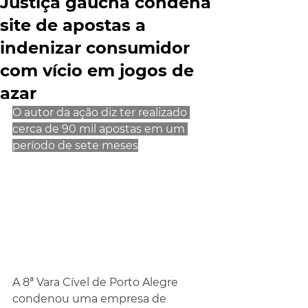
Justiça gaúcha condena
site de apostas a
indenizar consumidor
com vício em jogos de
azar
O autor da ação diz ter realizado 
cerca de 90 mil apostas em um 
período de sete meses
A 8ª Vara Cível de Porto Alegre 
condenou uma empresa de 