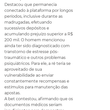
Destacou que permanecia 
conectado à plataforma por longos 
períodos, inclusive durante as 
madrugadas, efetuando 
sucessivos depósitos e 
acumulando prejuízo superior a R$ 
200 mil. O homem mencionou 
ainda ter sido diagnosticado com 
transtorno de estresse pós-
traumático e outros problemas 
psiquiátricos. Para ele, a ré teria se 
aproveitado de sua 
vulnerabilidade ao enviar 
constantemente recompensas e 
estímulos para manutenção das 
apostas.
A bet contestou, afirmando que os 
documentos médicos seriam 