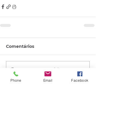
Comentários
Escreva um comentário
Phone
Email
Facebook
Quem viu esse post, também
viu esses!