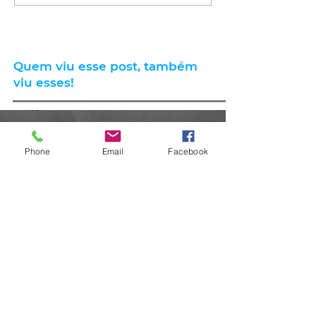
Quem viu esse post, também
viu esses!
há 16 horas
2 min de leitura
Phone
Email
Facebook
GERAL
Consumidores relatam aumento
de quase 300% na energia elétrica