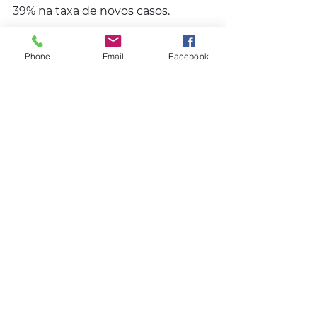
39% na taxa de novos casos.
O diretor-geral da entidade, Tedros 
Phone
Email
Facebook
Adhanom Ghebreyesus, classificou 
a situação como "inadmissível", 
uma vez que a doença é 
prevenível e curável. A OMS 
reafirma o compromisso de 
trabalhar com os países para 
acelerar o progresso e alcançar a 
meta de eliminação da doença até 
2030.
Segundo a OMS, 87% das novas 
infecções em 2024 se 
concentraram em apenas 30 
países. 
Desses, oito são responsáveis por 