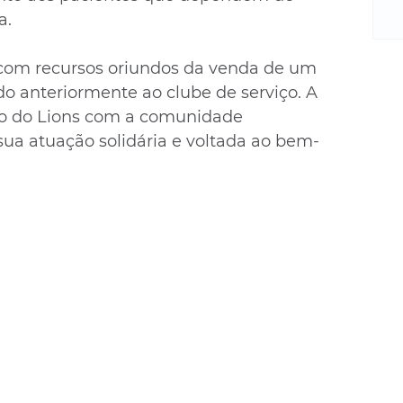
m
a.
re
ne
Sa
 com recursos oriundos da venda de um 
de
do anteriormente ao clube de serviço. A 
E
o do Lions com a comunidade 
na
sua atuação solidária e voltada ao bem-
D
na
da
em
p