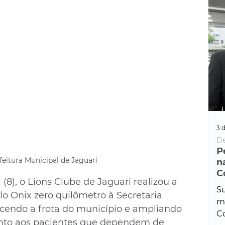
3 d
De
P
feitura Municipal de Jaguari
n
C
(8), o Lions Clube de Jaguari realizou a 
Su
lo Onix zero quilômetro à Secretaria 
ma
ecendo a frota do município e ampliando 
Co
nto aos pacientes que dependem de 