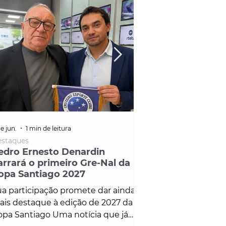
e jun.
1 min de leitura
25 de fev.
1 min de leitura
staques
Policial
edro Ernesto Denardin
Veículo de mais d
arrará o primeiro Gre-Nal da
é apreendido em
opa Santiago 2027
em ação ligada à
Francisco de Assi
a participação promete dar ainda
Veículo de luxo foi 
is destaque à edição de 2027 da
durante desdobram
pa Santiago Uma notícia que já
Operação Consortium