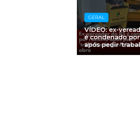
GERAL
VÍDEO: ex-verea
é condenado por
após pedir 'traba
gente branca' e