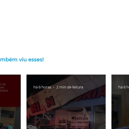
ambém viu esses!
há 6 horas
2 min de leitura
há 6 