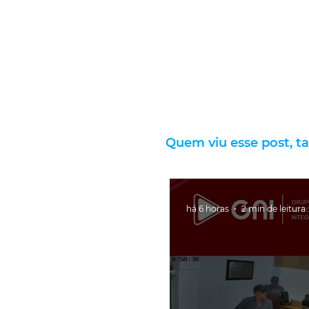
Quem viu esse post, t
há 6 horas
2 min de leitura