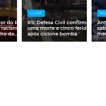
CLIMA
M
dor do RS
RS: Defesa Civil confirma
Ant
 racismo
uma morte e cinco feridos
sab
lho de
após ciclone bomba
méd
m obra
a p
ne