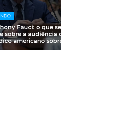
UNDO
hony Fauci: o que se
e sobre a audiência do
ico americano sobre
andemia e as fake
ws