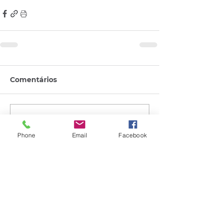
Comentários
Escreva um comentário
Phone
Email
Facebook
Quem viu esse post, também
viu esses!