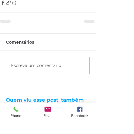
Comentários
Escreva um comentário
Quem viu esse post, também
viu esses!
Phone
Email
Facebook
há 12 horas
2 min de leitura