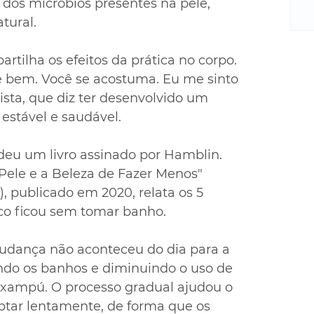
m
 dos micróbios presentes na pele, 
re
tural.
ne
Sa
rtilha os efeitos da prática no corpo. 
de
e bem. Você se acostuma. Eu me sinto 
E
ista, que diz ter desenvolvido um 
na
estável e saudável.
D
na
da
eu um livro assinado por Hamblin. 
em
Pele e a Beleza de Fazer Menos" 
p
, publicado em 2020, relata os 5 
co ficou sem tomar banho.
dança não aconteceu do dia para a 
ndo os banhos e diminuindo o uso de 
xampú. O processo gradual ajudou o 
ptar lentamente, de forma que os 