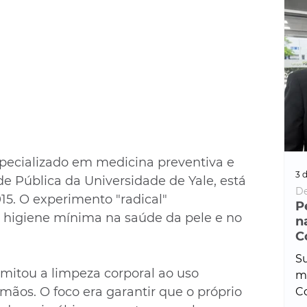
ecializado em medicina preventiva e 
3 d
e Pública da Universidade de Yale, está 
De
5. O experimento "radical" 
P
da higiene mínima na saúde da pele e no 
n
C
Su
limitou a limpeza corporal ao uso 
ma
mãos. O foco era garantir que o próprio 
Co