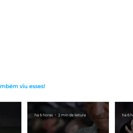
ambém viu esses!
há 6 horas
2 min de leitura
há 6 