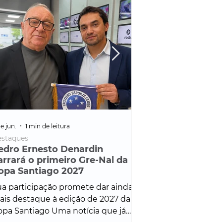
e jun.
1 min de leitura
25 de fev.
1 min de leitura
staques
Policial
edro Ernesto Denardin
Veículo de mais d
arrará o primeiro Gre-Nal da
é apreendido em
opa Santiago 2027
em ação ligada à
Francisco de Assi
a participação promete dar ainda
Veículo de luxo foi 
is destaque à edição de 2027 da
durante desdobram
pa Santiago Uma notícia que já
Operação Consortium