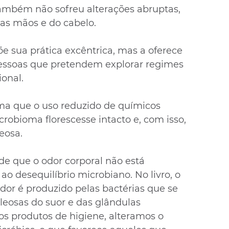
também não sofreu alterações abruptas, 
as mãos e do cabelo.
e sua prática excêntrica, mas a oferece 
pessoas que pretendem explorar regimes 
ional.
rma que o uso reduzido de químicos 
robioma florescesse intacto e, com isso, 
eosa.
e que o odor corporal não está 
 ao desequilíbrio microbiano. No livro, o 
odor é produzido pelas bactérias que se 
eosas do suor e das glândulas 
s produtos de higiene, alteramos o 