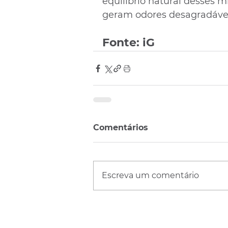
equilíbrio natural desses m
geram odores desagradávei
Fonte: iG
Comentários
Escreva um comentário