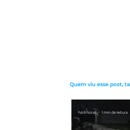
Quem viu esse post, t
há 6 horas
1 min de leitura