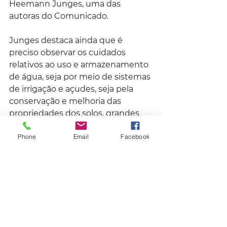
Heemann Junges, uma das 
autoras do Comunicado.
Junges destaca ainda que é 
preciso observar os cuidados 
relativos ao uso e armazenamento 
de água, seja por meio de sistemas 
de irrigação e açudes, seja pela 
conservação e melhoria das 
propriedades dos solos, grandes 
armazenadores de água para os 
Phone
Email
Facebook
cultivos.
Os outros autores da publicação 
são o meteorologista Flávio 
Varone, e as engenheiras 
agrônomas Loana Silveira Cardoso 
e Ivonete Fátima Tazzo, todos do 
DDPA/Seapi.