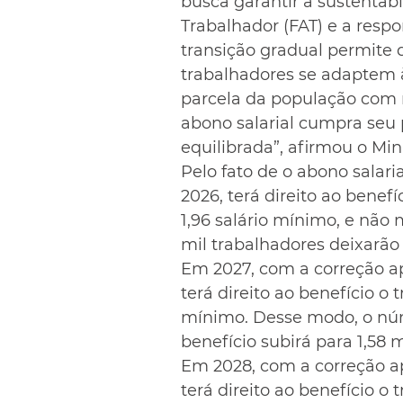
busca garantir a sustentab
Trabalhador (FAT) e a respo
transição gradual permite 
trabalhadores se adaptem à
parcela da população com 
abono salarial cumpra seu p
equilibrada”, afirmou o Min
Pelo fato de o abono salari
2026, terá direito ao benef
1,96 salário mínimo, e não 
mil trabalhadores deixarão 
Em 2027, com a correção ape
terá direito ao benefício o 
mínimo. Desse modo, o núm
benefício subirá para 1,58 
Em 2028, com a correção ap
terá direito ao benefício o 