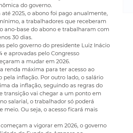
m
nômica do governo.
re
 até 2025, o abono foi pago anualmente, 
ne
 mínimo, a trabalhadores que receberam 
Sa
 no ano-base do abono e trabalharam com 
de
E
nos 30 dias.
na
 pelo governo do presidente Luiz Inácio 
D
24 e aprovadas pelo Congresso 
na
meçaram a mudar em 2026.
da
 da renda máxima para ter acesso ao 
em
 pela inflação. Por outro lado, o salário 
p
ima da inflação, seguindo as regras do 
de transição vai chegar a um ponto em 
no salarial, o trabalhador só poderá 
 meio. Ou seja, o acesso ficará mais 
e começam a vigorar em 2026, o governo 