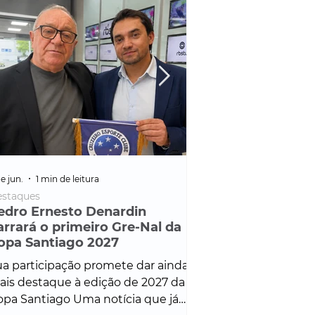
e jun.
1 min de leitura
25 de fev.
1 min de leitura
staques
Policial
edro Ernesto Denardin
Veículo de mais d
arrará o primeiro Gre-Nal da
é apreendido em
opa Santiago 2027
em ação ligada à
Francisco de Assi
a participação promete dar ainda
Veículo de luxo foi 
is destaque à edição de 2027 da
durante desdobram
pa Santiago Uma notícia que já
Operação Consortium