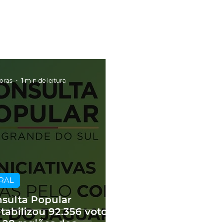
horas
1 min de leitura
RAL
sulta Popular
tabilizou 92.356 votos