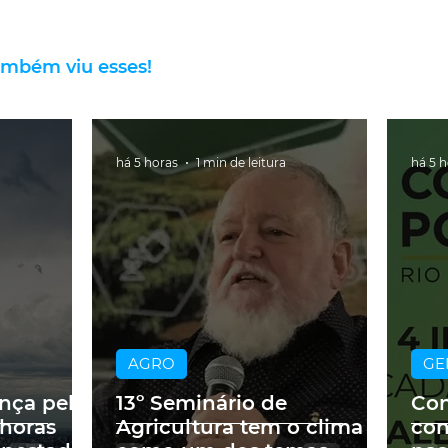
ambém viu esses!
há 5 horas
1 min de leitura
há 5 
AGRO
GE
ança pelo
13º Seminário de
Con
 horas
Agricultura tem o clima
con