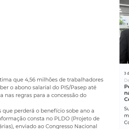
3 d
stima que 4,56 milhões de trabalhadores 
De
P
eber o abono salarial do PIS/Pasep até 
n
a nas regras para a concessão do 
C
Su
 que perderá o benefício sobe ano a 
ma
nformação consta no PLDO (Projeto de 
Co
árias), enviado ao Congresso Nacional 