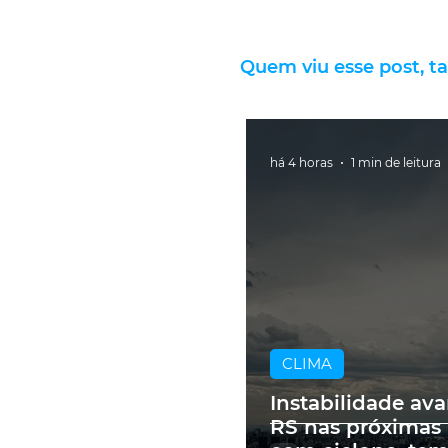
Quem viu esse post, t
há 4 horas
1 min de leitura
CLIMA
Instabilidade av
RS nas próximas