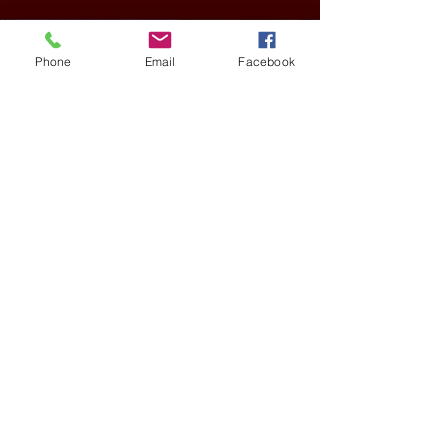
Phone
Email
Facebook
GERAL
VÍDEO: ex-vereador do RS é
condenado por racismo após
pedir 'trabalho de gente branca'
em obra
há 12 horas
2 min de leitura