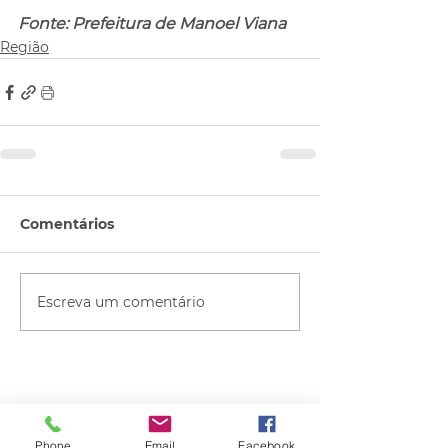
Fonte: Prefeitura de Manoel Viana
Região
Comentários
Escreva um comentário
Quem viu esse post, também
viu esses!
Phone
Email
Facebook