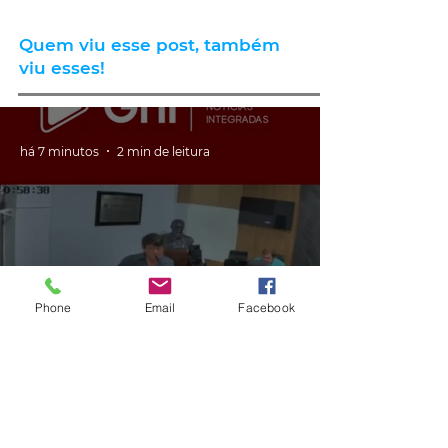
Quem viu esse post, também
viu esses!
há 7 minutos
2 min de leitura
Phone
Email
Facebook
GERAL
VÍDEO: ex-vereador do RS é
condenado por racismo após
pedir 'trabalho de gente branca'
em obra