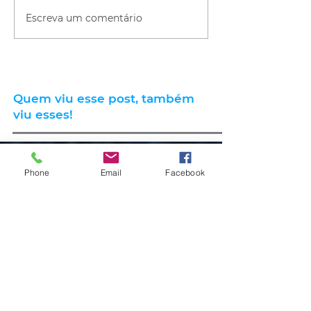
Escreva um comentário
Quem viu esse post, também
viu esses!
há 5 horas
1 min de leitura
Phone
Email
Facebook
ESPORTE