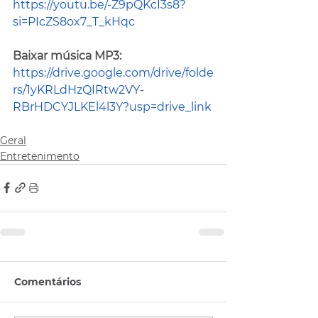
https://youtu.be/-Z9pQKcI3s8?
si=PIcZS8ox7_T_kHqc
Baixar música MP3: 
https://drive.google.com/drive/folde
rs/1yKRLdHzQIRtw2VY-
RBrHDCYJLKEl4l3Y?usp=drive_link
Geral
Entretenimento
Comentários