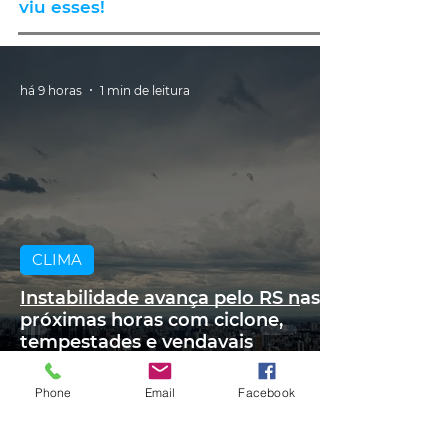
viu esses!
há 9 horas
1 min de leitura
CLIMA
Instabilidade avança pelo RS nas
próximas horas com ciclone,
tempestades e vendavais
Phone
Email
Facebook
há 10 horas
1 min de leitura