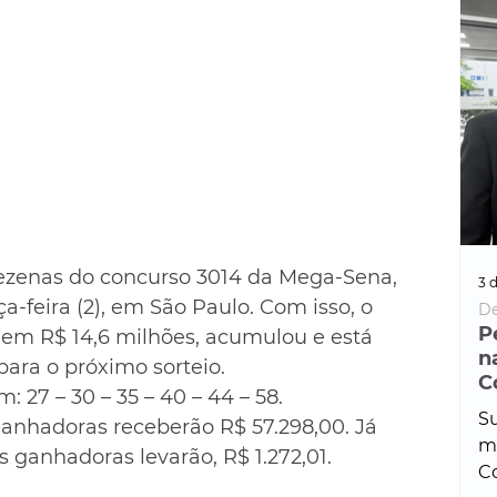
ezenas do concurso 3014 da Mega-Sena, 
3 d
a-feira (2), em São Paulo. Com isso, o 
De
P
 em R$ 14,6 milhões, acumulou e está 
n
para o próximo sorteio.
C
 27 – 30 – 35 – 40 – 44 – 58.
Su
anhadoras receberão R$ 57.298,00. Já 
ma
s ganhadoras levarão, R$ 1.272,01.
Co