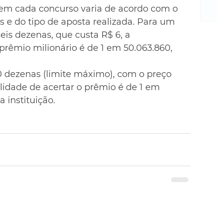
m
 em cada concurso varia de acordo com o 
re
e do tipo de aposta realizada. Para um 
ne
is dezenas, que custa R$ 6, a 
Sa
prêmio milionário é de 1 em 50.063.860, 
de
E
na
 dezenas (limite máximo), com o preço 
D
lidade de acertar o prêmio é de 1 em 
na
 instituição.
da
em
p