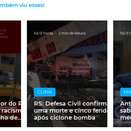
ambém viu esses!
há 13 horas
2 min de leitura
há 13 
CLIMA
M
dor do RS
RS: Defesa Civil confirma
Ant
 racismo
uma morte e cinco feridos
sab
lho de
após ciclone bomba
méd
m obra
a p