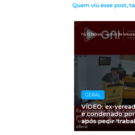
Quem viu esse post, t
há 13 horas
2 min de leitura
GERAL
VÍDEO: ex-verea
é condenado por
após pedir 'traba
gente branca' e