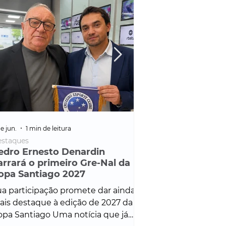
e jun.
1 min de leitura
25 de fev.
1 min de leitura
staques
Policial
edro Ernesto Denardin
Veículo de mais d
arrará o primeiro Gre-Nal da
é apreendido em
opa Santiago 2027
em ação ligada à
Francisco de Assi
a participação promete dar ainda
Veículo de luxo foi 
is destaque à edição de 2027 da
durante desdobram
pa Santiago Uma notícia que já
Operação Consortium