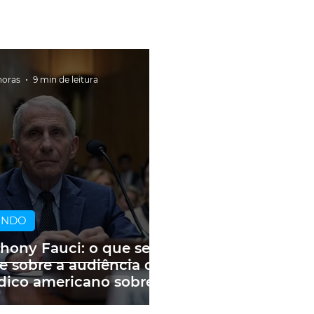
horas
9 min de leitura
UNDO
hony Fauci: o que se
e sobre a audiência do
ico americano sobre
andemia e as fake