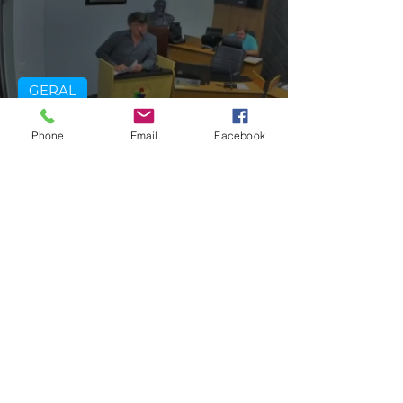
GERAL
VÍDEO: ex-vereador do RS é
Phone
Email
Facebook
condenado por racismo após
pedir 'trabalho de gente branca'
em obra
há 8 horas
2 min de leitura
CLIMA